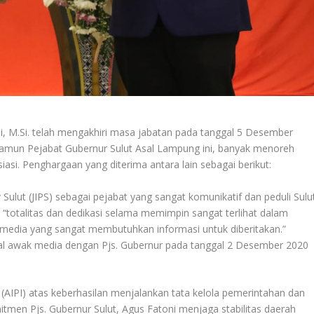
ni, M.Si. telah mengakhiri masa jabatan pada tanggal 5 Desember
 namun Pejabat Gubernur Sulut Asal Lampung ini, banyak menoreh
si. Penghargaan yang diterima antara lain sebagai berikut:
Sulut (JIPS) sebagai pejabat yang sangat komunikatif dan peduli Sulut
“totalitas dan dedikasi selama memimpin sangat terlihat dalam
 media yang sangat membutuhkan informasi untuk diberitakan.”
tal awak media dengan Pjs. Gubernur pada tanggal 2 Desember 2020
a (AIPI) atas keberhasilan menjalankan tata kelola pemerintahan dan
omitmen Pjs. Gubernur Sulut, Agus Fatoni menjaga stabilitas daerah