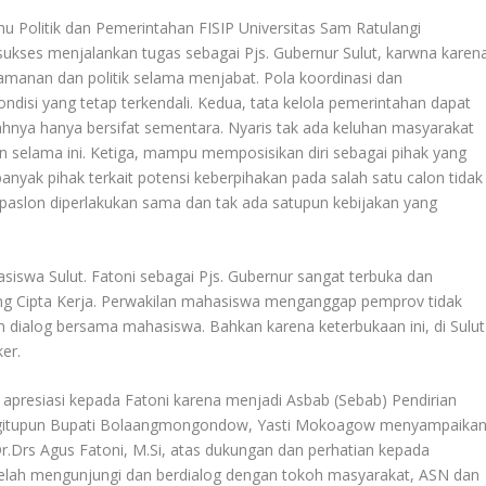
lmu Politik dan Pemerintahan FISIP Universitas Sam Ratulangi
 sukses menjalankan tugas sebagai Pjs. Gubernur Sulut, karwna karen
eamanan dan politik selama menjabat. Pola koordinasi dan
disi yang tetap terkendali. Kedua, tata kelola pemerintahan dapat
ahnya hanya bersifat sementara. Nyaris tak ada keluhan masyarakat
n selama ini. Ketiga, mampu memposisikan diri sebagai pihak yang
anyak pihak terkait potensi keberpihakan pada salah satu calon tidak
 paslon diperlakukan sama dan tak ada satupun kebijakan yang
hasiswa Sulut. Fatoni sebagai Pjs. Gubernur sangat terbuka dan
ang Cipta Kerja. Perwakilan mahasiswa menganggap pemprov tidak
dialog bersama mahasiswa. Bahkan karena keterbukaan ini, di Sulut
er.
presiasi kepada Fatoni karena menjadi Asbab (Sebab) Pendirian
Begitupun Bupati Bolaangmongondow, Yasti Mokoagow menyampaika
Dr.Drs Agus Fatoni, M.Si, atas dukungan dan perhatian kepada
telah mengunjungi dan berdialog dengan tokoh masyarakat, ASN dan