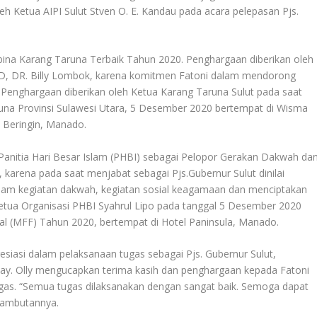
eh Ketua AIPI Sulut Stven O. E. Kandau pada acara pelepasan Pjs.
ina Karang Taruna Terbaik Tahun 2020. Penghargaan diberikan oleh
D, DR. Billy Lombok, karena komitmen Fatoni dalam mendorong
. Penghargaan diberikan oleh Ketua Karang Taruna Sulut pada saat
una Provinsi Sulawesi Utara, 5 Desember 2020 bertempat di Wisma
 Beringin, Manado.
Panitia Hari Besar Islam (PHBI) sebagai Pelopor Gerakan Dakwah da
 karena pada saat menjabat sebagai Pjs.Gubernur Sulut dinilai
m kegiatan dakwah, kegiatan sosial keagamaan dan menciptakan
Ketua Organisasi PHBI Syahrul Lipo pada tanggal 5 Desember 2020
l (MFF) Tahun 2020, bertempat di Hotel Paninsula, Manado.
siasi dalam pelaksanaan tugas sebagai Pjs. Gubernur Sulut,
bay. Olly mengucapkan terima kasih dan penghargaan kepada Fatoni
tugas. “Semua tugas dilaksanakan dengan sangat baik. Semoga dapat
sambutannya.