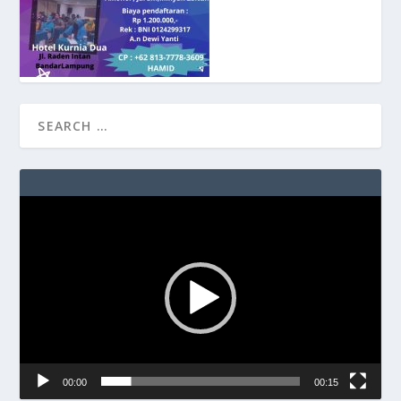
Video
Player
00:00
00:15