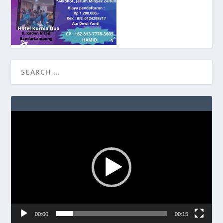
Video
Player
00:00
00:15