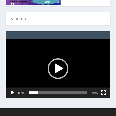
Video
Player
00:00
00:15