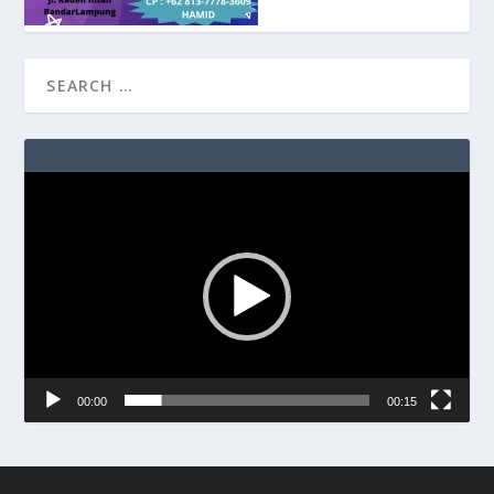
Video
Player
00:00
00:15