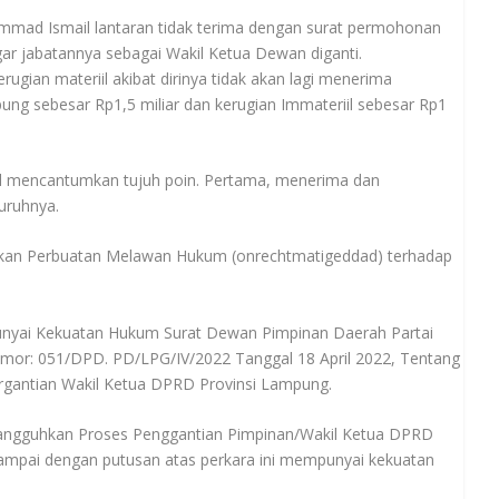
mmad Ismail lantaran tidak terima dengan surat permohonan
r jabatannya sebagai Wakil Ketua Dewan diganti.
gian materiil akibat dirinya tidak akan lagi menerima
ng sebesar Rp1,5 miliar dan kerugian Immateriil sebesar Rp1
 mencantumkan tujuh poin. Pertama, menerima dan
uruhnya.
ukan Perbuatan Melawan Hukum (onrechtmatigeddad) terhadap
unyai Kekuatan Hukum Surat Dewan Pimpinan Daerah Partai
mor: 051/DPD. PD/LPG/IV/2022 Tanggal 18 April 2022, Tentang
gantian Wakil Ketua DPRD Provinsi Lampung.
ngguhkan Proses Penggantian Pimpinan/Wakil Ketua DPRD
ampai dengan putusan atas perkara ini mempunyai kekuatan