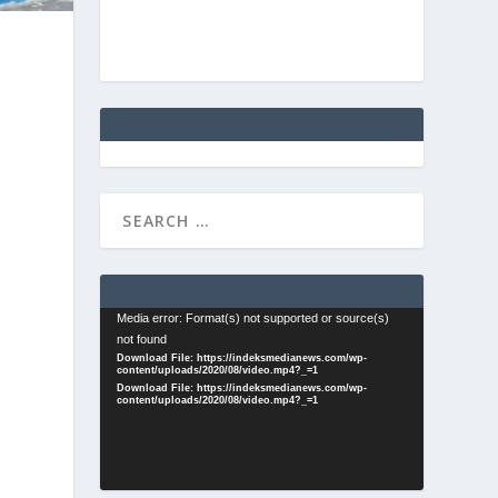
Video
Media error: Format(s) not supported or source(s)
not found
Player
Download File: https://indeksmedianews.com/wp-
content/uploads/2020/08/video.mp4?_=1
Download File: https://indeksmedianews.com/wp-
content/uploads/2020/08/video.mp4?_=1