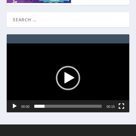
Video
Player
00:00
00:15