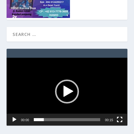
Video
Player
00:00
00:15