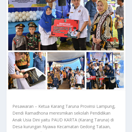
Pesawaran – Ketua Karang Taruna Provinsi Lampung,
Dendi Ramadhona meresmikan sekolah Pendidikan
Anak Usia Dini yaitu PAUD KARTA (Karang Taruna) di
Desa kurungan Nyawa Kecamatan Gedong Tataan,