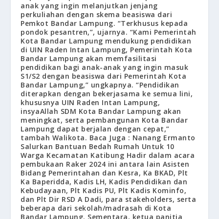
anak yang ingin melanjutkan jenjang
perkuliahan dengan skema beasiswa dari
Pemkot Bandar Lampung. “Terkhusus kepada
pondok pesantren,”, ujarnya. “Kami Pemerintah
Kota Bandar Lampung mendukung pendidikan
di UIN Raden Intan Lampung, Pemerintah Kota
Bandar Lampung akan memfasilitasi
pendidikan bagi anak-anak yang ingin masuk
S1/S2 dengan beasiswa dari Pemerintah Kota
Bandar Lampung,” ungkapnya. “Pendidikan
diterapkan dengan bekerjasama ke semua lini,
khususnya UIN Raden Intan Lampung,
insyaAllah SDM Kota Bandar Lampung akan
meningkat, serta pembangunan Kota Bandar
Lampung dapat berjalan dengan cepat,”
tambah Walikota. Baca Juga : Nanang Ermanto
Salurkan Bantuan Bedah Rumah Untuk 10
Warga Kecamatan Katibung Hadir dalam acara
pembukaan Raker 2024 ini antara lain Asisten
Bidang Pemerintahan dan Kesra, Ka BKAD, Plt
Ka Baperidda, Kadis LH, Kadis Pendidikan dan
Kebudayaan, Plt Kadis PU, Plt Kadis Kominfo,
dan Plt Dir RSD A Dadi, para stakeholders, serta
beberapa dari sekolah/madrasah di Kota
Bandar Lampung. Sementara, ketua panitia