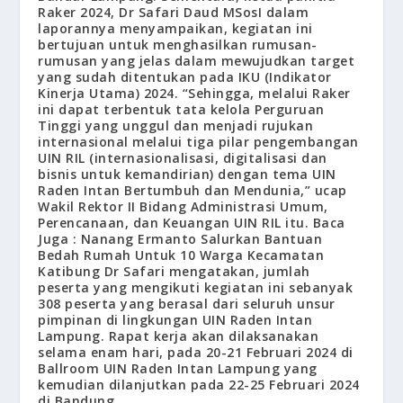
Raker 2024, Dr Safari Daud MSosI dalam
laporannya menyampaikan, kegiatan ini
bertujuan untuk menghasilkan rumusan-
rumusan yang jelas dalam mewujudkan target
yang sudah ditentukan pada IKU (Indikator
Kinerja Utama) 2024. “Sehingga, melalui Raker
ini dapat terbentuk tata kelola Perguruan
Tinggi yang unggul dan menjadi rujukan
internasional melalui tiga pilar pengembangan
UIN RIL (internasionalisasi, digitalisasi dan
bisnis untuk kemandirian) dengan tema UIN
Raden Intan Bertumbuh dan Mendunia,” ucap
Wakil Rektor II Bidang Administrasi Umum,
Perencanaan, dan Keuangan UIN RIL itu. Baca
Juga : Nanang Ermanto Salurkan Bantuan
Bedah Rumah Untuk 10 Warga Kecamatan
Katibung Dr Safari mengatakan, jumlah
peserta yang mengikuti kegiatan ini sebanyak
308 peserta yang berasal dari seluruh unsur
pimpinan di lingkungan UIN Raden Intan
Lampung. Rapat kerja akan dilaksanakan
selama enam hari, pada 20-21 Februari 2024 di
Ballroom UIN Raden Intan Lampung yang
kemudian dilanjutkan pada 22-25 Februari 2024
di Bandung.