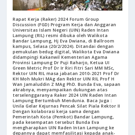
Rapat Kerja (Raker) 2024 Forum Group
Discussion (FGD) Program Kerja dan Anggaran
Universitas Islam Negeri (UIN) Raden Intan
Lampung (RIL) resmi dibuka oleh Walikota
Bandar Lampung, Hj Eva Dwiana, di Ballroom
kampus, Selasa (20/2/2024). Ditandai dengan
pemukulan bedug digital, Walikota Eva Dwiana
didampingi Kakanwil Kementerian Agama
Provinsi Lampung Dr Puji Raharjo, Ketua UI
Green Metric Prof Dr Ir Riri Fitri Sari MM MSc,
Rektor UIN RIL masa jabatan 2010-2021 Prof Dr
KH Moh Mukri MAg dan Rektor UIN RIL Prof H
Wan Jamaluddin Z MAg PhD. Bunda Eva, sapaan
akrabnya, menyampaikan dukungan atas
terselenggaranya Raker 2024 UIN Raden Intan
Lampung Bertumbuh Mendunia. Baca Juga :
Unila Gelar Kejurnas Pencak Silat Piala Rektor II
Dengan kolaborasi kerja sama dengan
Pemerintah Kota (Pemkot) Bandar Lampung,
pada kesempatan tersebut Bunda Eva
mengharapkan UIN Raden Intan Lampung ke
depannya dapat memfasilitasi kepada anak-