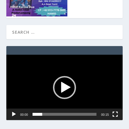
Video
Player
00:00
00:15