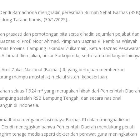
n Dendi Ramadhona menghadiri peresmian Rumah Sehat Baznas (RSB
edong Tataan Kamis, (30/1/2025).
n prasasti dan pemotongan pita serta dihadiri sejumlah pejabat dan
a Baznas RI Prof. Noor Ahmad, Pimpinan Baznas RI Pembina Wilayah
nas Provinsi Lampung Iskandar Zulkarnain, Ketua Baznas Pesawara
chmad Rico Julian, unsur Forkopimda, serta tamu undangan lainnya
mil Zakat Nasional (Baznas) RI yang bertujuan memberikan
urang mampu (mustahik) melalui sistem kepesertaan.
 lahan seluas 1.924 m² yang merupakan hibah dari Pemerintah Daerah
Lampung setelah RSB Lampung Tengah, dan secara nasional
angun di Indonesia.
amadhona mengapresiasi upaya Baznas RI dalam menghadirkan
pati Dendi menegaskan bahwa Pemerintah Daerah mendukung penuh
girim tenaga medis seperti dokter dan perawat guna meningkatkan