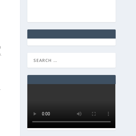
)
n
.
.