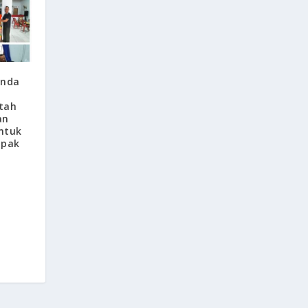
anda
i
tah
an
ntuk
mpak