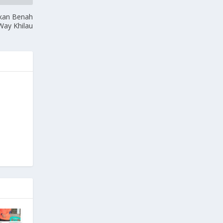
kan Benah
Way Khilau