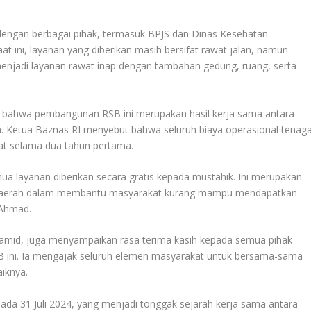
dengan berbagai pihak, termasuk BPJS dan Dinas Kesehatan
t ini, layanan yang diberikan masih bersifat rawat jalan, namun
 menjadi layanan rawat inap dengan tambahan gedung, ruang, serta
 bahwa pembangunan RSB ini merupakan hasil kerja sama antara
. Ketua Baznas RI menyebut bahwa seluruh biaya operasional tenag
at selama dua tahun pertama.
mua layanan diberikan secara gratis kepada mustahik. Ini merupakan
h Daerah dalam membantu masyarakat kurang mampu mendapatkan
 Ahmad.
amid, juga menyampaikan rasa terima kasih kepada semua pihak
B ini. Ia mengajak seluruh elemen masyarakat untuk bersama-sama
aiknya.
pada 31 Juli 2024, yang menjadi tonggak sejarah kerja sama antara