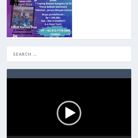
Video
Player