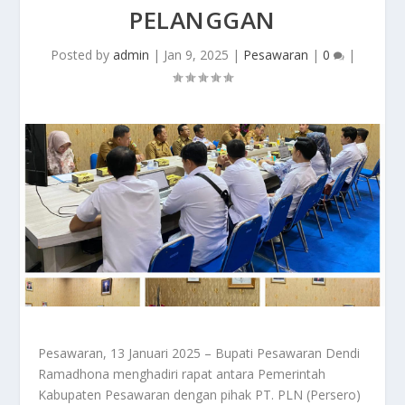
PELANGGAN
Posted by
admin
|
Jan 9, 2025
|
Pesawaran
|
0
|
Pesawaran, 13 Januari 2025 – Bupati Pesawaran Dendi
Ramadhona menghadiri rapat antara Pemerintah
Kabupaten Pesawaran dengan pihak PT. PLN (Persero)