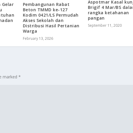
Aspotmar Kasal kun
 Gelar
Pembangunan Rabat
Brigif 4 Mar/BS dal
u
Beton TMMD ke-127
rangka ketahanan
utuhan
Kodim 0421/LS Permudah
pangan
amadan
Akses Sekolah dan
Distribusi Hasil Pertanian
September 11, 2020
Warga
February 13, 2026
are marked
*