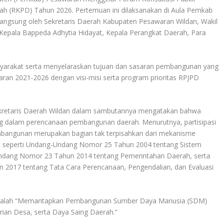
h (RKPD) Tahun 2026. Pertemuan ini dilaksanakan di Aula Pemkab
 langsung oleh Sekretaris Daerah Kabupaten Pesawaran Wildan, Wakil
epala Bappeda Adhytia Hidayat, Kepala Perangkat Daerah, Para
asyarakat serta menyelaraskan tujuan dan sasaran pembangunan yang
an 2021-2026 dengan visi-misi serta program prioritas RPJPD
kretaris Daerah Wildan dalam sambutannya mengatakan bahwa
g dalam perencanaan pembangunan daerah. Menurutnya, partisipasi
angunan merupakan bagian tak terpisahkan dari mekanisme
si, seperti Undang-Undang Nomor 25 Tahun 2004 tentang Sistem
dang Nomor 23 Tahun 2014 tentang Pemerintahan Daerah, serta
 2017 tentang Tata Cara Perencanaan, Pengendalian, dan Evaluasi
dalah “Memantapkan Pembangunan Sumber Daya Manusia (SDM)
rian Desa, serta Daya Saing Daerah.”