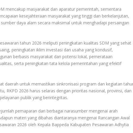
SDM mencakup masyarakat dan aparatur pemerintah, sementara
ncapaian kesejahteraan masyarakat yang tinggi dan berkelanjutan,
an sumber daya alam secara maksimal untuk menghadapi persaingan
esawaran tahun 2026 meliputi peningkatan kualitas SDM yang sehat
saing, peningkatan iklim investasi dan usaha yang kondusif,
unan berbasis masyarakat dan potensi lokal, pemerataan
ualitas, serta peningkatan tata kelola pemerintahan yang efektif
at daerah untuk memastikan sinkronisasi program dan kegiatan tahu
 itu, RKPD 2026 harus selaras dengan prioritas nasional, provinsi, dan
layanan publik yang berintegritas.
 sejumlah pemaparan dari berbagai narasumber mengenai arah
dapun materi yang dibahas diantaranya mengenai Rancangan Awal
sawaran 2026 oleh Kepala Bappeda Kabupaten Pesawaran Adhytia