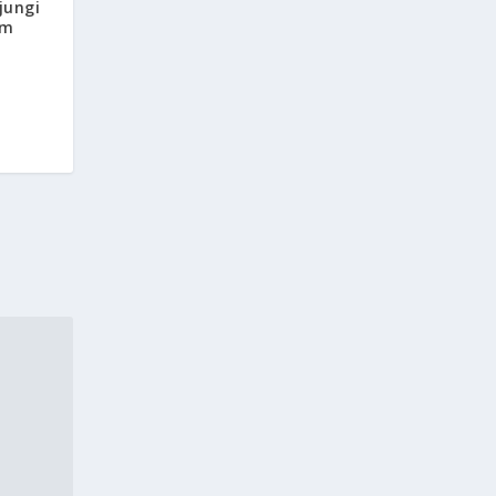
jungi
am