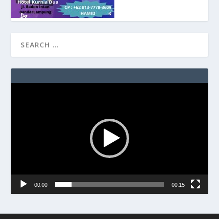
Video
Player
00:00
00:15