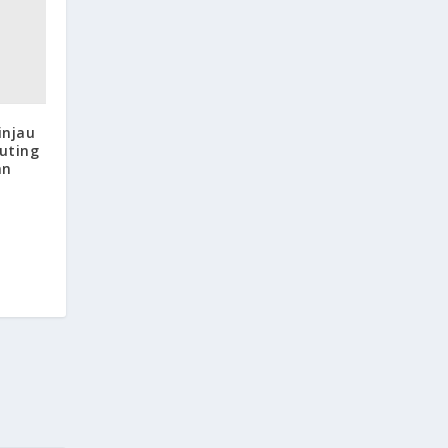
injau
uting
an