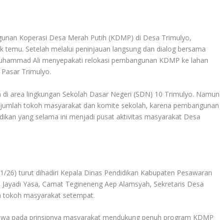
unan Koperasi Desa Merah Putih (KDMP) di Desa Trimulyo,
 temu. Setelah melalui peninjauan langsung dan dialog bersama
Muhammad Ali menyepakati relokasi pembangunan KDMP ke lahan
 Pasar Trimulyo.
 di area lingkungan Sekolah Dasar Negeri (SDN) 10 Trimulyo. Namun
ejumlah tokoh masyarakat dan komite sekolah, karena pembangunan
ikan yang selama ini menjadi pusat aktivitas masyarakat Desa
/1/26) turut dihadiri Kepala Dinas Pendidikan Kabupaten Pesawaran
 Jayadi Yasa, Camat Tegineneng Aep Alamsyah, Sekretaris Desa
a tokoh masyarakat setempat.
ahwa pada prinsipnya masyarakat mendukung penuh program KDMP