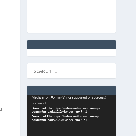
Video
Media error: Format(s) not supported or source(s)
n
not found
Player
u
Download File: https://indeksmedianews.com/wp-
content/uploads/2020/08/video.mp4?_=1
Download File: https://indeksmedianews.com/wp-
content/uploads/2020/08/video.mp4?_=1