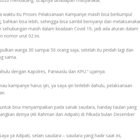
 2020 mendatang.”ucapnya dihadapan masyarakat.
ka waktu itu Proses Pelaksanaan Kampanye masih bisa berkumpul
, bahkan bisa lebih, sehingga bisa sambil bernyanyi dan melaksanaka
an sehubungan masih dalam keadaan Covid 19, jadi ada aturan dalam
 nomor urut 02 ini.
ulkan warga 30 sampai 50 orang saja, setelah itu pindah lagi dan
ng sama.
 dahulu dengan Kapolres, Panwaslu dan KPU.” ujarnya.
au kampanye harus ijin, ya saya ijin terlebih dahulu, pelaksanaan
an.
 untuk bisa menyampaikan pada sanak saudara, handay taulan yang
angkan dirinya (Ali Rahman dan Adipati) di Pilkada bulan Desember
aya ya Adipati, selain saudara – saudara yang hadir saat ini,