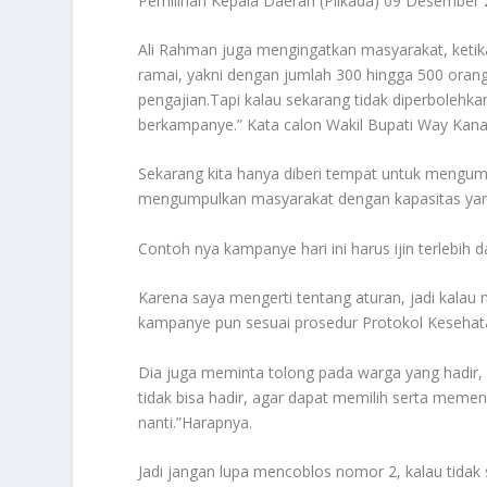
Pemilihan Kepala Daerah (Pilkada) 09 Desember
Ali Rahman juga mengingatkan masyarakat, keti
ramai, yakni dengan jumlah 300 hingga 500 orang
pengajian.Tapi kalau sekarang tidak diperbolehk
berkampanye.” Kata calon Wakil Bupati Way Kanan
Sekarang kita hanya diberi tempat untuk mengump
mengumpulkan masyarakat dengan kapasitas ya
Contoh nya kampanye hari ini harus ijin terlebih
Karena saya mengerti tentang aturan, jadi kalau m
kampanye pun sesuai prosedur Protokol Kesehat
Dia juga meminta tolong pada warga yang hadir,
tidak bisa hadir, agar dapat memilih serta memen
nanti.”Harapnya.
Jadi jangan lupa mencoblos nomor 2, kalau tidak s