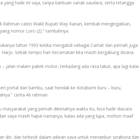
a yang hadir ini saja, tanpa bantuan sanak saudara, serta tetangga
li Rahman calon Wakil Bupati Way Kanan, kembali mengingatkan,
k yang nomor Loro (2).” tambahnya.
 dukanya tahun 1993 ketika mengabdi sebagai Camat dan pernah juga
Harjo. Sebab tempo hari Kecamatan kita masih bergabung disana.
an – jalan malam pakek motor, terkadang ada rasa takut, apa lagi kala
eri portal dari bambu, saat hendak ke Kotabumi buru – buru,
nya.” cerita Ali rahman.
 masyarakat yang pernah dikenalnya waktu itu, bisa hadir diacara
 dan saya masih hapal namanya, kalau ada yang lupa, mohon maaf
 diri, dan terbesit dalam pikiran saya untuk mengebun singkong da