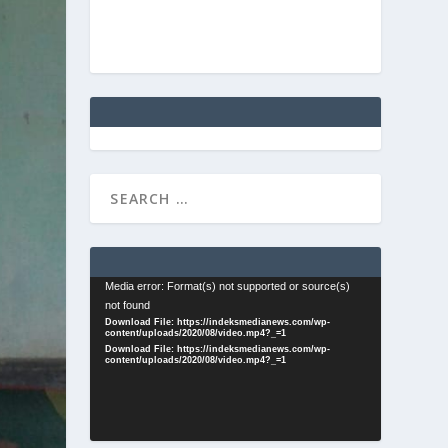
Video
Media error: Format(s) not supported or source(s)
not found
Player
Download File: https://indeksmedianews.com/wp-
content/uploads/2020/08/video.mp4?_=1
Download File: https://indeksmedianews.com/wp-
content/uploads/2020/08/video.mp4?_=1