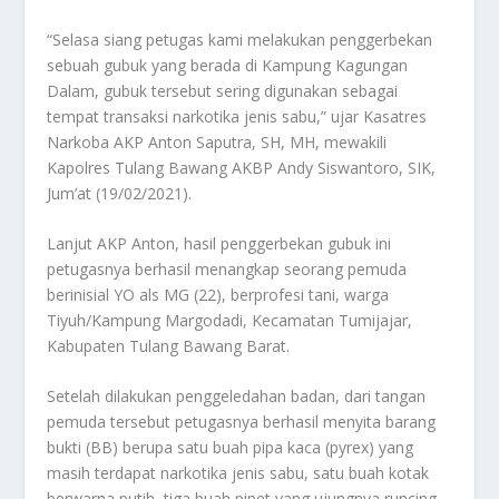
“Selasa siang petugas kami melakukan penggerbekan
sebuah gubuk yang berada di Kampung Kagungan
Dalam, gubuk tersebut sering digunakan sebagai
tempat transaksi narkotika jenis sabu,” ujar Kasatres
Narkoba AKP Anton Saputra, SH, MH, mewakili
Kapolres Tulang Bawang AKBP Andy Siswantoro, SIK,
Jum’at (19/02/2021).
Lanjut AKP Anton, hasil penggerbekan gubuk ini
petugasnya berhasil menangkap seorang pemuda
berinisial YO als MG (22), berprofesi tani, warga
Tiyuh/Kampung Margodadi, Kecamatan Tumijajar,
Kabupaten Tulang Bawang Barat.
Setelah dilakukan penggeledahan badan, dari tangan
pemuda tersebut petugasnya berhasil menyita barang
bukti (BB) berupa satu buah pipa kaca (pyrex) yang
masih terdapat narkotika jenis sabu, satu buah kotak
berwarna putih, tiga buah pipet yang ujungnya runcing