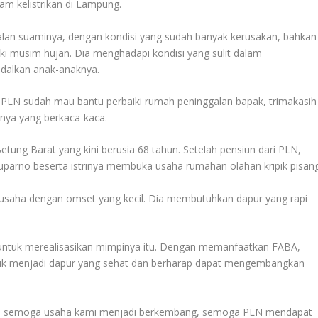
am kelistrikan di Lampung.
alan suaminya, dengan kondisi yang sudah banyak kerusakan, bahkan
 musim hujan. Dia menghadapi kondisi yang sulit dalam
dalkan anak-anaknya.
i, PLN sudah mau bantu perbaiki rumah peninggalan bapak, trimakasih
nya yang berkaca-kaca.
tung Barat yang kini berusia 68 tahun. Setelah pensiun dari PLN,
parno beserta istrinya membuka usaha rumahan olahan kripik pisang
ng usaha dengan omset yang kecil. Dia membutuhkan dapur yang rapi
 untuk merealisasikan mimpinya itu. Dengan memanfaatkan FABA,
k menjadi dapur yang sehat dan berharap dapat mengembangkan
ya, semoga usaha kami menjadi berkembang, semoga PLN mendapat