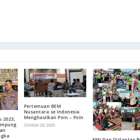
Pertemuan BEM
Nusantara se Indonesia
Menghasilkan Poin – Poin
u 2023,
Lampung
October 20, 2020
dan
ngka
KMI Dan Ditlantas P