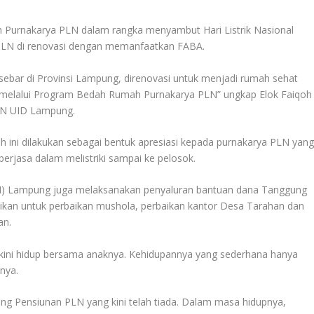
Purnakarya PLN dalam rangka menyambut Hari Listrik Nasional
PLN di renovasi dengan memanfaatkan FABA.
bar di Provinsi Lampung, direnovasi untuk menjadi rumah sehat
melalui Program Bedah Rumah Purnakarya PLN” ungkap Elok Faiqoh
PLN UID Lampung.
ni dilakukan sebagai bentuk apresiasi kepada purnakarya PLN yan
berjasa dalam melistriki sampai ke pelosok.
ORSI) Lampung juga melaksanakan penyaluran bantuan dana Tanggung
sikan untuk perbaikan mushola, perbaikan kantor Desa Tarahan dan
an.
kini hidup bersama anaknya. Kehidupannya yang sederhana hanya
nya.
ng Pensiunan PLN yang kini telah tiada. Dalam masa hidupnya,