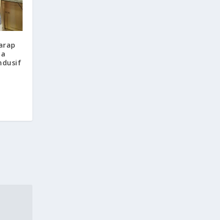
arap
ha
ndusif