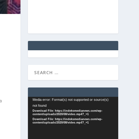
Video
Media error: Format(s) not supported or source(s)
a
not found
Player
Download File: https://indeksmedianews.com/wp-
content/uploads/2020/08/video.mp4?_=1
Download File: https://indeksmedianews.com/wp-
content/uploads/2020/08/video.mp4?_=1