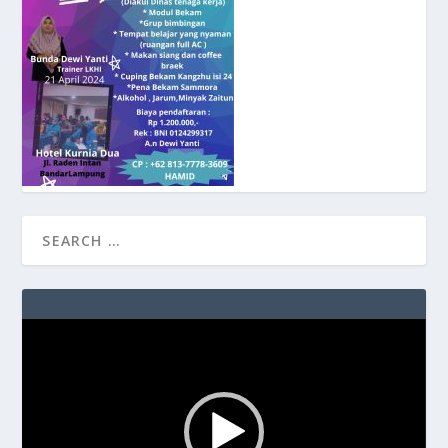
Video
Player