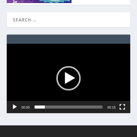
Video
Player
00:00
00:15