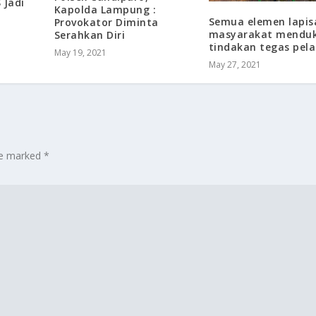
 Jadi
Kapolda Lampung :
Semua elemen lapis
Provokator Diminta
masyarakat mendu
Serahkan Diri
tindakan tegas pela
May 19, 2021
May 27, 2021
are marked
*