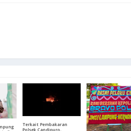
Terkait Pembakaran
ampung
Polsek Candipuro,