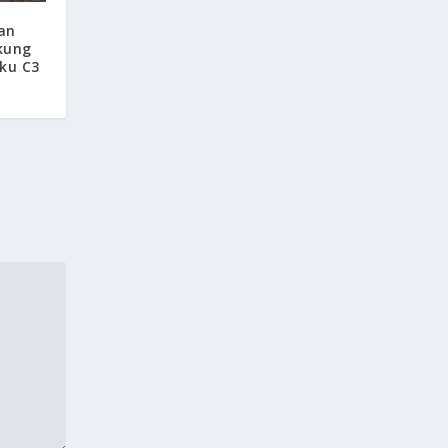
an
kung
ku C3