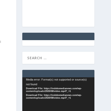
i
,
Video
Media error: Format(s) not supported or source(s)
not found
Player
Download File: https://indeksmedianews.com/wp-
content/uploads/2020/08/video.mp4?_=1
Download File: https://indeksmedianews.com/wp-
content/uploads/2020/08/video.mp4?_=1